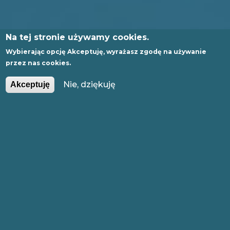
Na tej stronie używamy cookies.
Wybierając opcję
Akceptuję
, wyrażasz zgodę na używanie
przez nas cookies.
PL
EN
Nie, dziękuję
Akceptuję
GLI
SH
DREWNO: PRACE W
DREWNIE, KONSTRUKCJE,
STOLARSTWO, OCHRONA -
WYSTAWA
Zapraszamy na wystawę pt. „Drewno:
prace w drewnie, konstrukcje, stolarstwo,