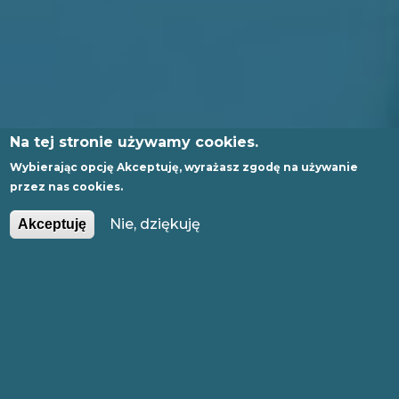
Na tej stronie używamy cookies.
Wybierając opcję
Akceptuję
, wyrażasz zgodę na używanie
przez nas cookies.
PL
EN
Nie, dziękuję
Akceptuję
GLI
SH
WEBINARIA ELSEVIER I
SPRINGER NATURE
Zapraszamy na aktualne webinaria wydawcy Elsevier