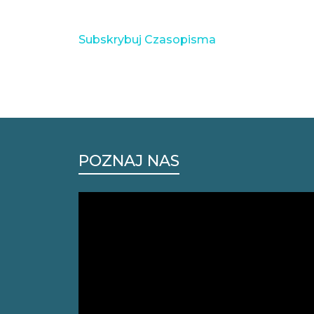
Stronicowanie
Civil
Engineers
Subskrybuj Czasopisma
Journals
POZNAJ NAS