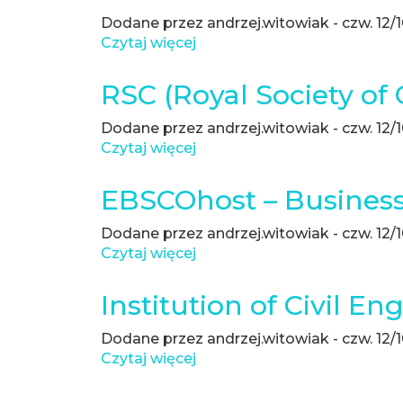
Dodane przez
andrzej.witowiak
-
czw. 12/
Czytaj więcej
o
Emerald
RSC (Royal Society of
Dodane przez
andrzej.witowiak
-
czw. 12/
Czytaj więcej
o
RSC
(Royal
EBSCOhost – Business
Society
of
Dodane przez
andrzej.witowiak
-
czw. 12/
Chemistry)
Czytaj więcej
o
Publishing
EBSCOhost
–
Institution of Civil En
Business
Source
Dodane przez
andrzej.witowiak
-
czw. 12/
Ultimate
Czytaj więcej
o
Institution
of