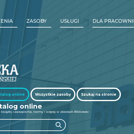
y
ENIA
ZASOBY
USŁUGI
DLA PRACOWNI
ation
Se
talog online
Wszystkie zasoby
Szukaj na stronie
talog online
 książki, czasopisma, normy i więcej w zbiorach Biblioteki
Search