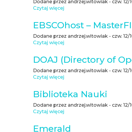
Dodane przez
andrzej.witowiak
-
czw. 12/
Czytaj więcej
o
PLOS
Journals
EBSCOhost – MasterFI
Dodane przez
andrzej.witowiak
-
czw. 12/
Czytaj więcej
o
EBSCOhost
–
DOAJ (Directory of Op
MasterFILE
Premier
Dodane przez
andrzej.witowiak
-
czw. 12/
Czytaj więcej
o
DOAJ
(Directory
Biblioteka Nauki
of
Open
Dodane przez
andrzej.witowiak
-
czw. 12/
Access
Czytaj więcej
o
Journals)
Biblioteka
Nauki
Emerald