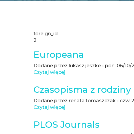
foreign_id
2
Europeana
Dodane przez
lukasz.jeszke
-
pon. 06/10/2
Czytaj więcej
o
Europeana
Czasopisma z rodziny
Dodane przez
renata.tomaszczak
-
czw. 
Czytaj więcej
o
Czasopisma
z
PLOS Journals
rodziny
Science