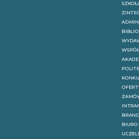
SZKOŁ
ZINTE
ADMIN
BIBLI
WYDA
WSPÓŁ
AKADE
POLIT
KONKU
OFERT
ZAMÓW
INTRA
BRAN
BIURO
UCZEL