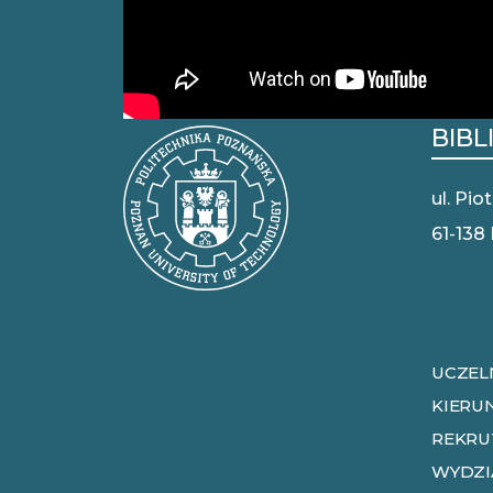
BIBL
ul. Pio
61-138
UCZEL
KIERU
REKRU
WYDZI