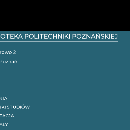
IOTEKA POLITECHNIKI POZNAŃSKIEJ
ST
MO
trowo 2
 Poznań
NIA
NKI STUDIÓW
TACJA
AŁY