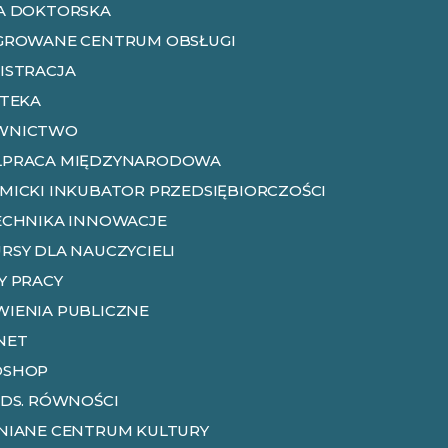
A DOKTORSKA
GROWANE CENTRUM OBSŁUGI
ISTRACJA
OTEKA
WNICTWO
PRACA MIĘDZYNARODOWA
MICKI INKUBATOR PRZEDSIĘBIORCZOŚCI
ECHNIKA INNOWACJE
RSY DLA NAUCZYCIELI
Y PRACY
IENIA PUBLICZNE
NET
DSHOP
 DS. RÓWNOŚCI
NIANE CENTRUM KULTURY