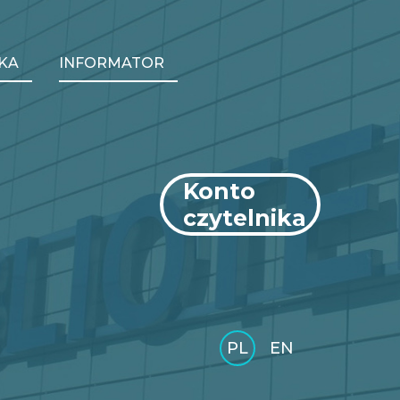
KA
INFORMATOR
Konto
czytelnika
arch
PL
EN
GLI
SH