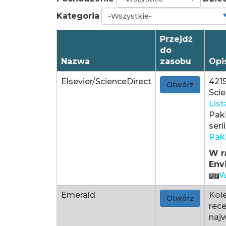
Kategoria
Przejdź
do
Nazwa
zasobu
Opi
Elsevier/ScienceDirect
4215
Otwórz
Scie
List
Paki
seri
Paki
W r
Env
W
Emerald
Kol
Otwórz
rece
najw