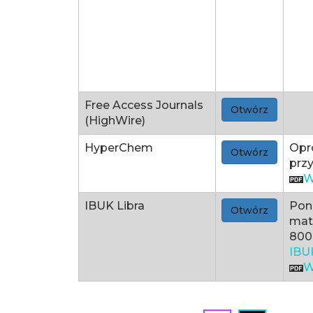
Free Access Journals
Otwórz
(HighWire)
HyperChem
Opr
Otwórz
przy
W
IBUK Libra
Pon
Otwórz
mat
800
IBU
W
Stronicowanie