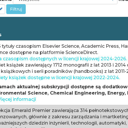
Filtruj
s
 tytuły czasopism Elsevier Science, Academic Press, Ha
nce dostępne na platformie ScienceDirect.
a czasopism dostępnych w licencji krajowej 2024-2026.
et książek zawierający 1712 monografii z lat 2013 i 20
i książkowych i serii poradników (handbooks) z lat 2011-
ety książek dostępne w licencji krajowej 2022-2024.
amach aktualnej subskrypcji dostępne są dodatkowo
ironmental Science, Chemical Engineering, Energy, 
ięcej informacji
ekcja Emerald Premier zawierająca 314 pełnotekstowyc
nzowanych, głównie z zakresu zarządzania i martketing
ażniejszych dziedzin inżynierii, technologii, automatyk