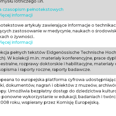
mysłu lotniczego i.in.
ta czasopism pełnotekstowych
ięcej informacji
otekstowe artykuły zawierające informacje o technikac
ących zastosowanie w medycynie, naukach o środowisku
ach o żywności..
ięcej informacji
ekcja pełnych tekstów Eidgenössische Technische Hoch
ch). W kolekcji m.in.: materiały konferencyjne, prace dy
stralne, rozprawy doktorskie i habilitacyjne, materiały
opisma i raporty roczne, raporty badawcze.
opeana to europejska platforma cyfrowa udostępniająca
ki, dokumentów, nagrań i obiektów z muzeów, archiwów 
opy. Umożliwia bezpłatny dostęp do dziedzictwa kultur
 ponowne wykorzystanie w edukacji, badaniach i twórcz
2008 roku, wspierany przez Komisję Europejską.