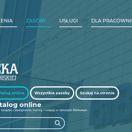
y
ENIA
ZASOBY
USŁUGI
DLA PRACOWNI
ation
Se
talog online
Wszystkie zasoby
Szukaj na stronie
talog online
 książki, czasopisma, normy i więcej w zbiorach Biblioteki
Search