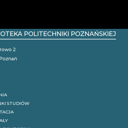
IOTEKA POLITECHNIKI POZNAŃSKIEJ
ST
MO
trowo 2
 Poznań
NIA
NKI STUDIÓW
TACJA
AŁY