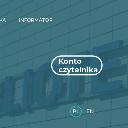
KA
INFORMATOR
Konto
czytelnika
arch
PL
EN
GLI
SH