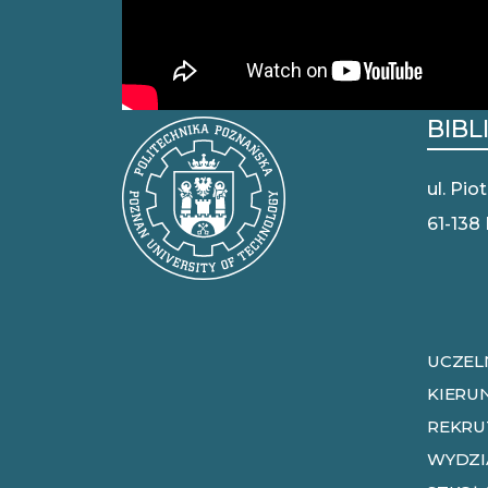
BIBL
ul. Pio
61-138
UCZEL
KIERU
REKRU
WYDZI