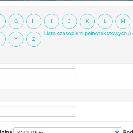
G
H
I
J
K
L
M
Lista czasopism pełnotekstowych A
Y
Z
dzina
Rod