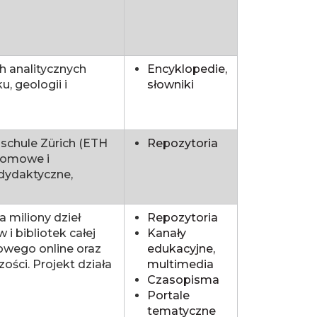
h analitycznych
Encyklopedie,
, geologii i
słowniki
schule Zürich (ETH
Repozytoria
plomowe i
 dydaktyczne,
 miliony dzieł
Repozytoria
i bibliotek całej
Kanały
owego online oraz
edukacyjne,
ości. Projekt działa
multimedia
Czasopisma
Portale
tematyczne