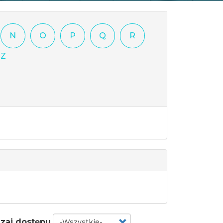
N
O
P
Q
R
-Z
zaj dostępu