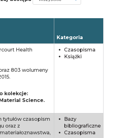
Kategoria
rcourt Health
Czasopisma
Książki
14 oraz 803 wolumeny
2015.
 kolekcje:
Material Science.
h tytułów czasopism
Bazy
u oraz z
bibliograficzne
i, materiałoznawstwa,
Czasopisma