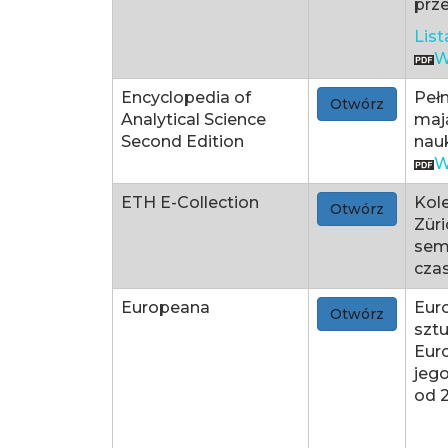
prze
Lis
W
Encyclopedia of
Pełn
Otwórz
Analytical Science
maj
Second Edition
nauk
W
ETH E-Collection
Kol
Otwórz
Züri
seme
czas
Europeana
Eur
Otwórz
sztu
Eur
jego
od 