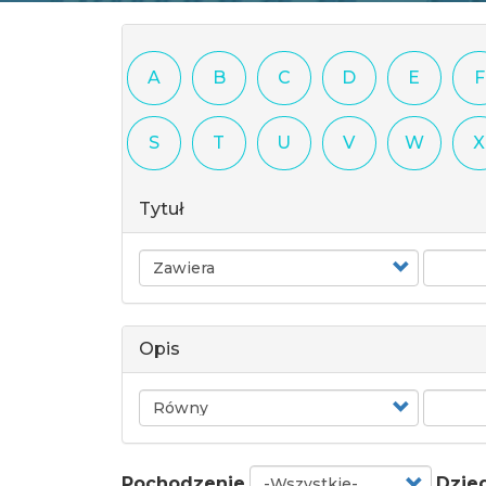
A
B
C
D
E
F
S
T
U
V
W
X
Tytuł
Operator
Opis
Operator
Pochodzenie
Dzie